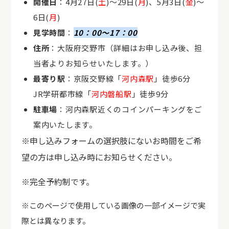
開催日
：4月27日(
土
)～29日(
月
)、5月3日(
金
)～
6日(
月
)
見学時間
：
10：00～17：00
住所
：大阪府交野市（詳細はお申し込み後、担
当者よりお知らせいたします。）
最寄り駅
：京阪交野線「
河内森駅
」徒歩6分
JR学研都市線「
河内磐船駅
」徒歩9分
駐車場
：河内森駅近くのコインパーキングをご
案内いたします。
※申し込みフォームの選択肢にないお時間をご希
望の方は申し込み時にお知らせください。
※完全予約制です。
※このページで使用している画像の一部イメージで実
際とは異なります。