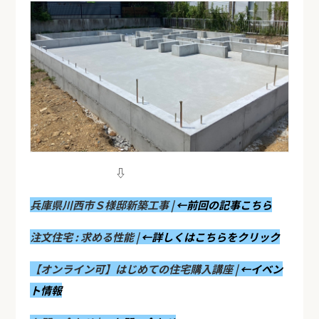
⇩
兵庫県川西市Ｓ様邸新築工事 |
←前回の記事こちら
注文住宅 : 求める性能 |
←詳しくはこちらをクリック
【オンライン可】はじめての住宅購入講座 |
←イベン
ト情報