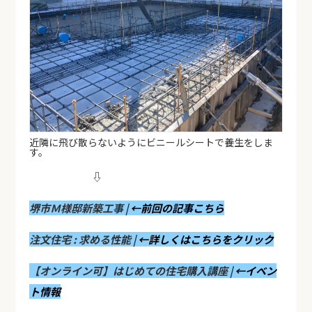
近隣に飛び散らないようにビニールシートで養生をしま
す。
⇩
堺市Ｍ様邸新築工事 |
←前回の記事こちら
注文住宅 : 求める性能 |
←詳しくはこちらをクリック
【オンライン可】はじめての住宅購入講座 |
←イベン
ト情報