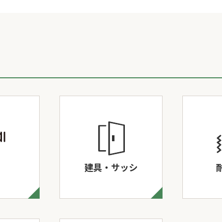
り
建具・サッシ