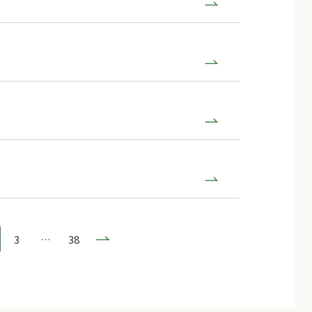
3
…
38