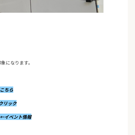
印象になります。
こちら
クリック
←イベント情
報