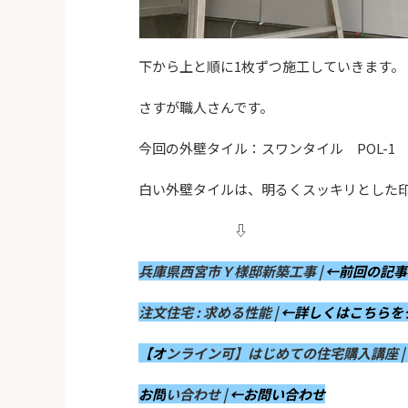
下から上と順に1枚ずつ施工していきます。
さすが職人さんです。
今回の外壁タイル：スワンタイル POL-1
白い外壁タイルは、明るくスッキリとした
⇩
兵庫県西宮市Ｙ様邸新築工事 |
←前回の記事
注文住宅 : 求める性能 |
←詳しくはこちらを
【オ
ンライン可】はじめての住宅購入講座 |
お問
い合わせ |
←お問い合わせ