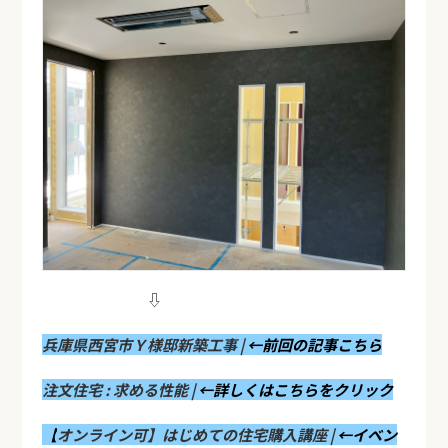
⇩
兵
庫県西宮市Ｙ様邸新築工事 |
←前回の記事こちら
注文住宅 : 求める性能 |
←詳しくはこちらをクリッ
ク
【
オンライン可】はじめての住宅購入講座 |
←イベン