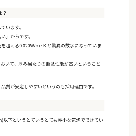
は？
しています。
高い」からです。
超える0.020W/ｍ･Ｋと驚異の数字になっていま
において、厚み当たりの断熱性能が高いということ
く品質が安定しやすいというのも採用理由です。
1mm)以下というとていうとても極小な気泡でできてい