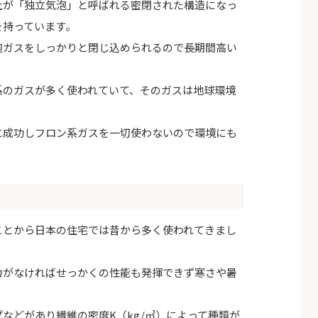
上が「独立気泡」と呼ばれる密閉された構造になっ
を持っています。
泡ガスをしっかりと閉じ込められるので長期間高い
系のガスが多く使われていて、そのガスは地球環境
に成功しフロン系ガスを一切使わないので環境にも
ことから日本の住宅では昔から多く使われてきまし
力がなければせっかくの性能も発揮できず寒さや暑
などがあり繊維の密度K（kg/㎥）によって種類が