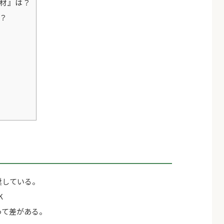
材』は？
？
奨している。
K
って差がある。