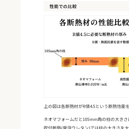
性能での比較
上の図は各断熱材がR値4.5という断熱性
ネオマフォームだと105mm角の柱の大き
吹付断熱(発泡ウレタン)では柱の大きさを