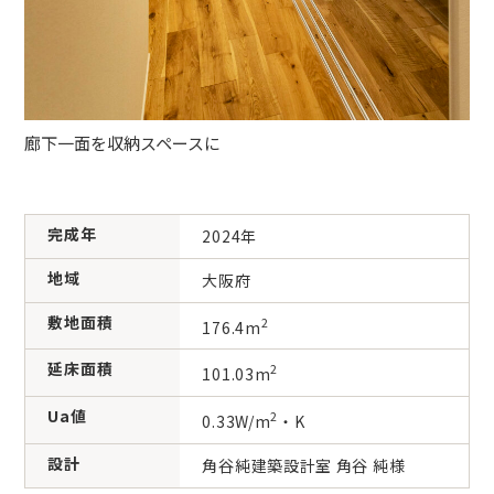
廊下一面を収納スペースに
完成年
2024年
地域
大阪府
敷地面積
2
176.4m
延床面積
2
101.03m
Ua値
2
0.33W/m
・K
設計
角谷純建築設計室 角谷 純様